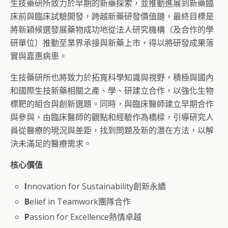
生技藥研所致力於早期的新藥探索，並推動進展到新藥臨
床前與臨床試驗開發，跨越新藥研發價值鏈，最終目標是
將新穎候選發展藥物成功地從法人研究機構（及合作的學
研單位）推動至業界承接與新藥上市，得以將研發成果落
實與嘉惠病患。
生技藥研所也將致力於拓寬科學知識與視野，積極與國內
和國際生技新藥相關之產、學、研建立合作，以強化生物
標靶的組合與創新選題。同時，與臨床醫師建立早期合作
與參與，由臨床醫師的觀點和經驗作為橋樑，引導研究人
員從醫療的現況與差距，找到問題及新的潛在方法，以解
決未滿足的醫療需求。
核心價值
I
nnovation for Sustainability創新永續
B
elief in Teamwork團隊合作
P
assion for Excellence熱情卓越