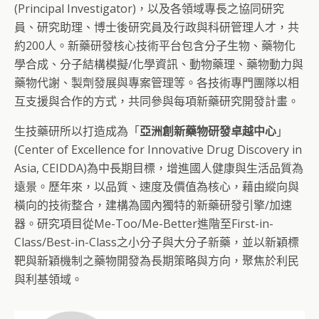
(Principal Investigator)，以及各領域專長之協同研究
員、研究助理、博士後研究員及行政與科研管理人才，共
約200人。新藥研發核心技術平台包含分子生物、藥物化
學合成、分子結構模擬/化學資訊、動物藥理、藥物動力與
藥物代謝、製劑發展與專案管理等。各技術專門團隊以相
互支援與合作的方式，共同參與每項新藥研究開發計畫。
生技藥研所以打造成為「
亞洲創新藥物研發卓越中心
」
(Center of Excellence for Innovative Drug Discovery in
Asia, CEIDDA)為中長期目標，增進國人健康與生活品質為
遠景。歷年來，以品質、速度及價值為核心，藉由縱向與
橫向的技術整合，建構為國內獨特的新藥研發引擎/加速
器。研究項目從Me-Too/Me-Better進階至First-in-
Class/Best-in-Class之小分子與大分子新藥，並以新穎標
靶與新穎機制之藥物開發為長期策略與方向，聚焦於利民
與利基領域。