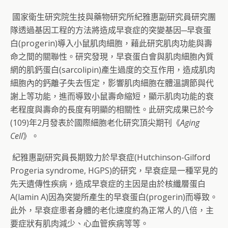
國家衛生研究院生技與藥物研究所紀雅惠副研究員研究團
隊透過基因工程的方法將造成早衰症的突變基因─早衰蛋
白(progerin)導入小鼠肌肉細胞，藉此研究肌肉功能與壽
命之間的關聯性。研究發現，早衰蛋白會與肌肉細胞內質
網的肌鈣蛋白(sarcolipin)產生過度的交互作用，造成肌肉
細胞內的鈣離子失去恆定，影響肌肉細胞在體溫調節與代
謝上等功能，進而導致小鼠壽命縮短，顯示肌肉功能的衰
老程度與壽命的長度有明顯的相關性。此研究成果已於今
(109)年2月發表於國際細胞老化研究頂尖期刊《
Aging
Cell
》。
紀雅惠副研究員長期致力於早衰症(Hutchinson-Gilford
Progeria syndrome, HGPS)的研究，早衰症是一種罕見的
先天遺傳性疾病，造成早衰症的主因是由於核纖層蛋白
A(lamin A)因為突變所產生的早衰蛋白(progerin)而導致。
此外，早衰症患者身體的老化速度約為正常人的八倍，主
要症狀有肌肉減少、心血管疾病等等。