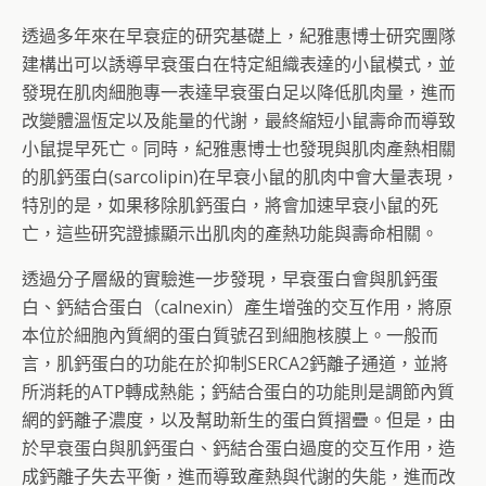
透過多年來在早衰症的研究基礎上，紀雅惠博士研究團隊
建構出可以誘導早衰蛋白在特定組織表達的小鼠模式，並
發現在肌肉細胞專一表達早衰蛋白足以降低肌肉量，進而
改變體溫恆定以及能量的代謝，最終縮短小鼠壽命而導致
小鼠提早死亡。同時，紀雅惠博士也發現與肌肉產熱相關
的肌鈣蛋白(sarcolipin)在早衰小鼠的肌肉中會大量表現，
特別的是，如果移除肌鈣蛋白，將會加速早衰小鼠的死
亡，這些研究證據顯示出肌肉的產熱功能與壽命相關。
透過分子層級的實驗進一步發現，早衰蛋白會與肌鈣蛋
白、鈣結合蛋白（calnexin）產生增強的交互作用，將原
本位於細胞內質網的蛋白質號召到細胞核膜上。一般而
言，肌鈣蛋白的功能在於抑制SERCA2鈣離子通道，並將
所消耗的ATP轉成熱能；鈣結合蛋白的功能則是調節內質
網的鈣離子濃度，以及幫助新生的蛋白質摺疊。但是，由
於早衰蛋白與肌鈣蛋白、鈣結合蛋白過度的交互作用，造
成鈣離子失去平衡，進而導致產熱與代謝的失能，進而改