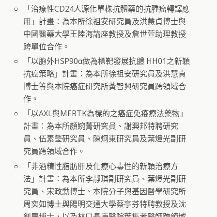
「治療性CD24人源化單株抗體藥的抗腫瘤轉譯應
用」計畫：為本所徐祖安研究員及洪慧貞博士與
中國醫藥大學王陸海講座教授及詹世萱助理教授
跨單位合作。
「以胞外HSP90α做為標靶發展抗體 HH01之新穎
抗癌策略」計畫：為本所徐祖安研究員及洪慧貞
博士等與本院癌症研究所黃智興研究員跨領域合
作。
「以AXL與MERTK為標的之癌症免疫療法藥物」
計畫：為本所顏婉菁研究員、謝興邦特聘研究
員、伍素瑩研究員、陳炯東研究員及葉燈光副研
究員跨領域合作。
「非酒精性脂肪肝及化療心毒性的新穎治療方
法」計畫：為本所李靜琪副研究員、葉燈光副研
究員、宋政勳博士、本院分子與基因醫學研究所
周奕如博士與陽明交通大學蔡亭芬特聘教授及沈
釗慶博士，以及林口長庚醫院葉集孝醫師跨領域