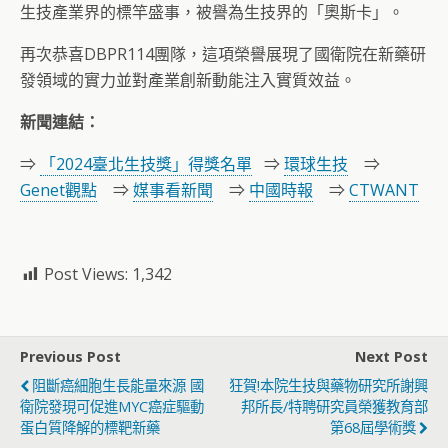
生技產業界的標竿盛事，被譽為生技界的「奧斯卡」。
再次恭喜DBPR114團隊，這項榮譽展現了國衛院在新藥研
發領域的實力並對產業創新動能注入實質效益。
新聞連結：
⇒
「2024臺北生技獎」得獎名單
⇒
環球生技
⇒
Genet觀點
⇒
媒事看新聞
⇒
中國時報
⇒
CTWANT
Post Views:
1,342
Previous Post
Next Post
阻斷癌細胞生長能量來源 國
狂賀!本院生技與藥物研究所謝興
衛院發現可促進MYC癌症驅動
邦所長/特聘研究員榮獲教育部
蛋白質降解的標靶新藥
第68屆學術獎