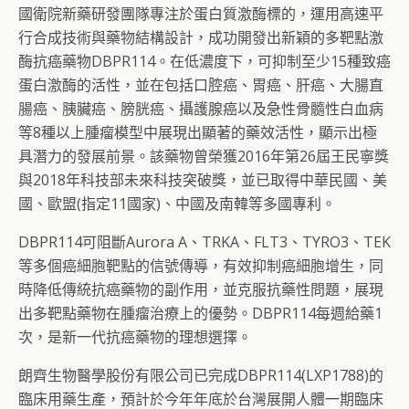
國衛院新藥研發團隊專注於蛋白質激酶標的，運用高速平
行合成技術與藥物結構設計，成功開發出新穎的多靶點激
酶抗癌藥物DBPR114。在低濃度下，可抑制至少15種致癌
蛋白激酶的活性，並在包括口腔癌、胃癌、肝癌、大腸直
腸癌、胰臟癌、膀胱癌、攝護腺癌以及急性骨髓性白血病
等8種以上腫瘤模型中展現出顯著的藥效活性，顯示出極
具潛力的發展前景。該藥物曾榮獲2016年第26屆王民寧獎
與2018年科技部未來科技突破獎，並已取得中華民國、美
國、歐盟(指定11國家)、中國及南韓等多國專利。
DBPR114可阻斷Aurora A、TRKA、FLT3、TYRO3、TEK
等多個癌細胞靶點的信號傳導，有效抑制癌細胞增生，同
時降低傳統抗癌藥物的副作用，並克服抗藥性問題，展現
出多靶點藥物在腫瘤治療上的優勢。DBPR114每週給藥1
次，是新一代抗癌藥物的理想選擇。
朗齊生物醫學股份有限公司已完成DBPR114(LXP1788)的
臨床用藥生產，預計於今年年底於台灣展開人體一期臨床