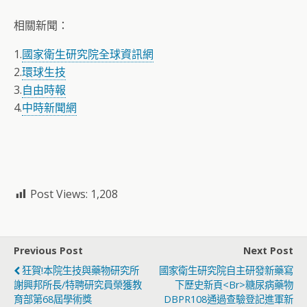
相關新聞：
1.
國家衛生研究院全球資訊網
2.
環球生技
3.
自由時報
4.
中時新聞網
Post Views:
1,208
Previous Post
Next Post
狂賀!本院生技與藥物研究所
國家衛生研究院自主研發新藥寫
謝興邦所長/特聘研究員榮獲教
下歷史新頁<br>糖尿病藥物
育部第68屆學術獎
DBPR108通過查驗登記進軍新