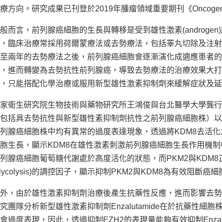
療方向。研究成果已刊登於2019年腫瘤領域重要期刊《Oncoge
般而言，前列腺癌細胞的生長與轉移是受到雄性激素(androge
，臨床治療常採用荷爾蒙療法或去勢療法，包括睪丸切除及注射
至兩年的去勢療法之後，前列腺癌細胞會逐漸演化成適應患者的
，進而轉變為去勢抗性前列腺癌，導致去勢療法的治療效果大打
，只能搭配化學治療或服用新型雄性激素抑制劑來緩解症狀及延
家衛生研究院生物技術與藥物研究所王鴻俊與台北醫學大學龔行
包括具去勢抗性與新型雄性素抑制劑抗性之前列腺癌細胞株）以及
列腺癌細胞株中均有異常的過度表達現象，透過將KDM8去活
胞生長，顯示KDM8在雄性激素刺激前列腺癌細胞生長作用機
列腺癌細胞葡萄糖代謝處於高度活化的狀態，而PKM2與KDM
glycolysis)的調控因子，顯示抑制PKM2與KDM8為有效阻
外，由於雄性激素抑制劑治療後產生抗藥性反應，進而影響去勢
究團隊分析新型雄性激素抑制劑Enzalutamide在於抗藥性細
會過度表現，因此，透過抑制EZH2的表現量能夠有效抑制Enzalu