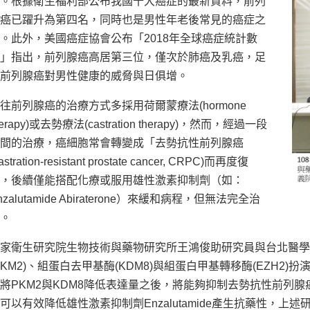
。根據衛生福利部公布我國十大癌症的最新資料，前列
癌已躍升為第四名，同時也是男性年老後常見的癌症之
。此外，美國癌症協會公布「2018年全球癌症統計數
」指出，前列腺癌高居第三位，僅次於肺癌及乳癌，足
前列腺癌對男性健康的威脅與日俱增。
往前列腺癌的治療方式多採用荷爾蒙療法(hormone
herapy)或去勢療法(castration therapy)，然而，經過一段
間的治療，癌細胞常會轉變成「去勢抗性前列腺癌
astration-resistant prostate cancer, CRPC)而再度復
，後續僅能搭配化療或服用雄性激素抑制劑（如：
nzalutamide Abiraterone）來緩和病程，但無法完全治
。
家衛生研究院生物技術與藥物研究所王鴻俊助研究員與台北醫學
PKM2)、組蛋白去甲基酶(KDM8)與組蛋白甲基轉移酶(EZH
將PKM2與KDM8降低表達量之後，將能夠抑制去勢抗性前列腺
可以有效降低雄性激素抑制劑Enzalutamide產生抗藥性，