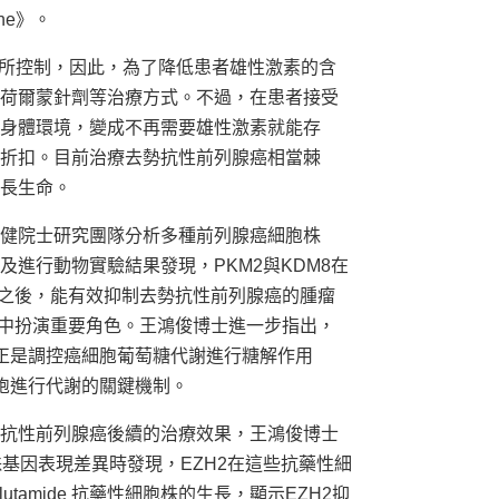
ne》。
n)所控制，因此，為了降低患者雄性激素的含
荷爾蒙針劑等治療方式。不過，在患者接受
身體環境，變成不再需要雄性激素就能存
折扣。目前治療去勢抗性前列腺癌相當棘
長生命。
健院士研究團隊分析多種前列腺癌細胞株
進行動物實驗結果發現，PKM2與KDM8在
化之後，能有效抑制去勢抗性前列腺癌的腫瘤
制中扮演重要角色。王鴻俊博士進一步指出，
8正是調控癌細胞葡萄糖代謝進行糖解作用
斷癌細胞進行代謝的關鍵機制。
抗性前列腺癌後續的治療效果，王鴻俊博士
胞株基因表現差異時發現，EZH2在這些抗藥性細
tamide 抗藥性細胞株的生長，顯示EZH2抑