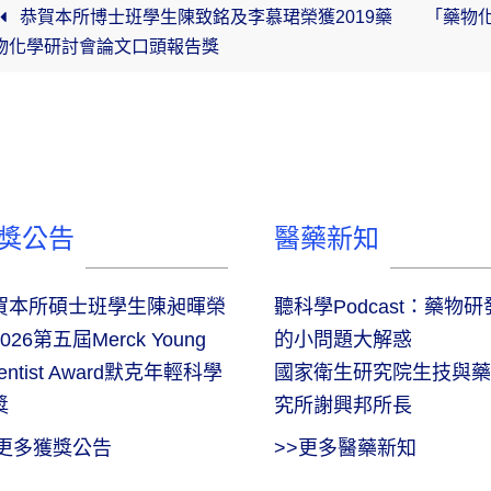
恭賀本所博士班學生陳致銘及李慕珺榮獲2019藥
「藥物
物化學研討會論文口頭報告獎
獎公告
醫藥新知
賀本所碩士班學生陳昶暉榮
聽科學Podcast：藥物
026第五屆Merck Young
的小問題大解惑
ientist Award默克年輕科學
國家衛生研究院生技與藥
獎
究所謝興邦所長
>更多獲獎公告
>>更多醫藥新知