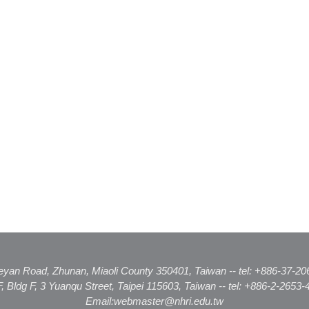
eyan Road, Zhunan, Miaoli County 350401, Taiwan -- tel: +886-37-20
F, Bldg F, 3 Yuanqu Street, Taipei 115603, Taiwan -- tel: +886-2-2653-
Email:webmaster@nhri.edu.tw