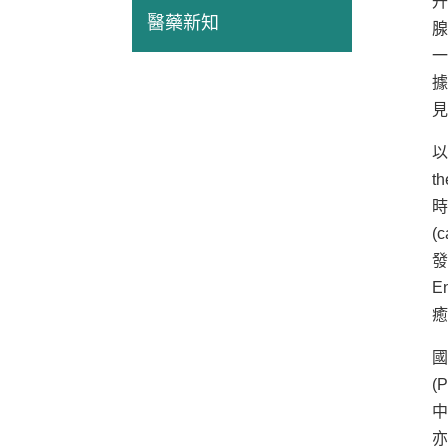
升
醫藥新知
腺
一
據
見
以
t
時
(c
發
E
癒
國
(
中
亦