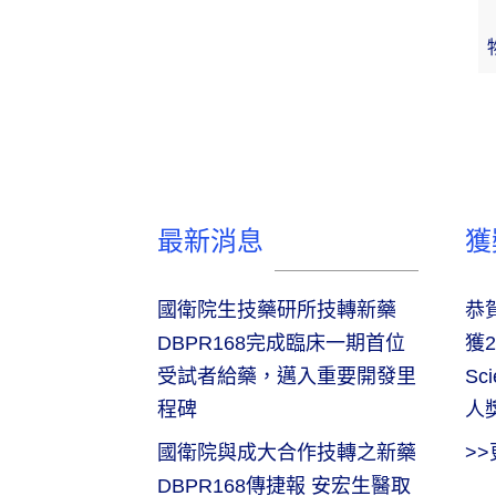
最新消息
獲
國衛院生技藥研所技轉新藥
恭
DBPR168完成臨床一期首位
獲2
受試者給藥，邁入重要開發里
Sc
程碑
人
國衛院與成大合作技轉之新藥
>
DBPR168傳捷報 安宏生醫取