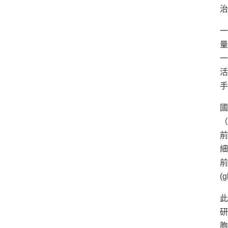
治
一
量
一
活
手
國
（
前
細
前
(
此
研
胞